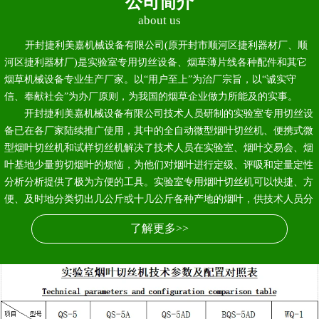
公司简介
about us
开封捷利美嘉机械设备有限公司(原开封市顺河区捷利器材厂、顺
河区捷利器材厂)是实验室专用切丝设备、烟草薄片线各种配件和其它
烟草机械设备专业生产厂家。以“用户至上”为治厂宗旨，以“诚实守
信、奉献社会”为办厂原则，为我国的烟草企业做力所能及的实事。
开封捷利美嘉机械设备有限公司技术人员研制的实验室专用切丝设
备已在各厂家陆续推广使用，其中的全自动微型烟叶切丝机、便携式微
型烟叶切丝机和试样切丝机解决了技术人员在实验室、烟叶交易会、烟
叶基地少量剪切烟叶的烦恼，为他们对烟叶进行定级、评吸和定量定性
分析分析提供了极为方便的工具。实验室专用烟叶切丝机可以快捷、方
便、及时地分类切出几公斤或十几公斤各种产地的烟叶，供技术人员分
析、试制烟枝样品，解除了技术保密的后顾之忧。
了解更多>>
开封捷利美嘉机械设备有限公司生产的与烟草薄片线配套的薄片线
切丝机机、薄片切片机，结构合理、操作简单、质优价廉，在全国一些
烟草企业配套使用，受到使用者的称赞和好评。
与新兴的生物制品公司、药业公司联合开发的中草药专用切丝机已
经批量生产。
开封捷利美嘉机械设备有限公司生产烟草薄片切（成）丝刀、剪切